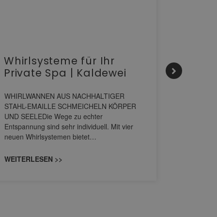
Whirlsysteme für Ihr
Gesta
Private Spa | Kaldewei
alltä
HANS
WHIRLWANNEN AUS NACHHALTIGER
STAHL-EMAILLE SCHMEICHELN KÖRPER
Stil für 
UND SEELEDie Wege zu echter
HANSAGENE
Entspannung sind sehr individuell. Mit vier
von Wascht
neuen Whirlsystemen bietet…
unterschi
konzipiert
WEITERLESEN >>
WEITERL