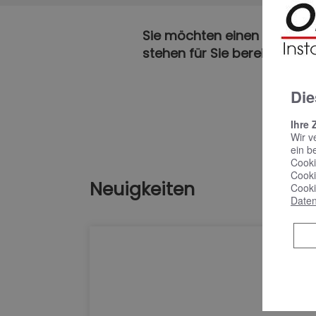
Sie möchten einen ersten, 
stehen für Sie bereit.
Die
Ihre 
Wir v
ein b
Cooki
Cooki
Neuigkeiten
Cooki
Daten