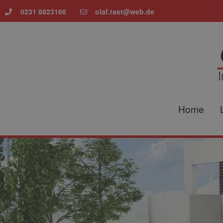
0231 8823166
olaf.tast@web.de
Home